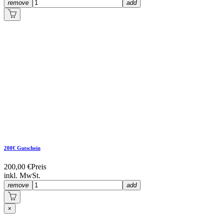
remove
add
200€ Gutschein
200,00 €
Preis
inkl. MwSt.
remove
add
×